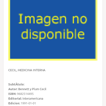
CECIL, MEDICINA INTERNA
SubtÃ­tulo:
Autor:
Bennett y Plum Cecil
ISBN:
9682514495
Editorial:
Interamericana
Edicion:
1991-01-01