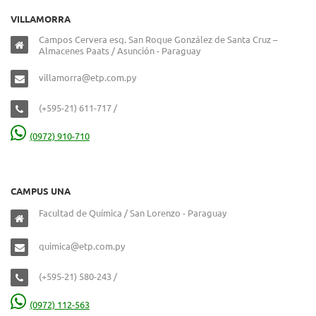
VILLAMORRA
Campos Cervera esq. San Roque González de Santa Cruz –
Almacenes Paats / Asunción - Paraguay
villamorra@etp.com.py
(+595-21) 611-717 /
(0972) 910-710
CAMPUS UNA
Facultad de Química / San Lorenzo - Paraguay
quimica@etp.com.py
(+595-21) 580-243 /
(0972) 112-563