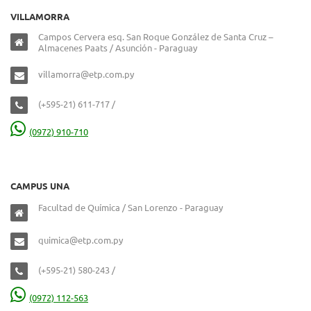
VILLAMORRA
Campos Cervera esq. San Roque González de Santa Cruz –
Almacenes Paats / Asunción - Paraguay
villamorra@etp.com.py
(+595-21) 611-717 /
(0972) 910-710
CAMPUS UNA
Facultad de Química / San Lorenzo - Paraguay
quimica@etp.com.py
(+595-21) 580-243 /
(0972) 112-563