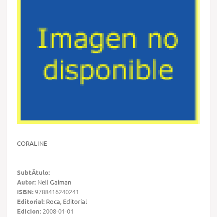
CORALINE
SubtÃ­tulo:
Autor:
Neil Gaiman
ISBN:
9788416240241
Editorial:
Roca, Editorial
Edicion:
2008-01-01