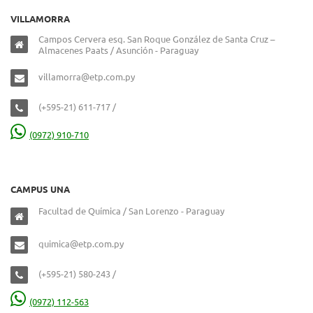
VILLAMORRA
Campos Cervera esq. San Roque González de Santa Cruz –
Almacenes Paats / Asunción - Paraguay
villamorra@etp.com.py
(+595-21) 611-717 /
(0972) 910-710
CAMPUS UNA
Facultad de Química / San Lorenzo - Paraguay
quimica@etp.com.py
(+595-21) 580-243 /
(0972) 112-563