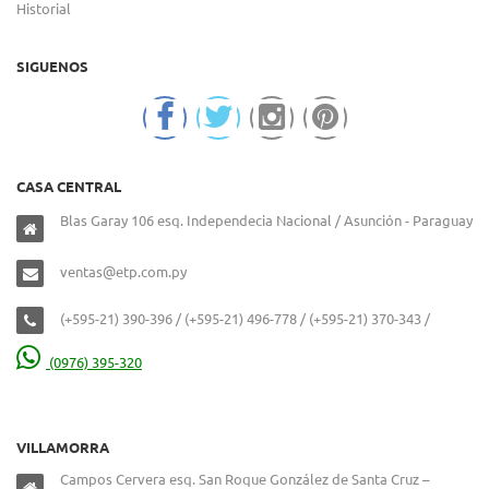
Historial
SIGUENOS
CASA CENTRAL
Blas Garay 106 esq. Independecia Nacional / Asunción - Paraguay
ventas@etp.com.py
(+595-21) 390-396 / (+595-21) 496-778 / (+595-21) 370-343 /
(0976) 395-320
VILLAMORRA
Campos Cervera esq. San Roque González de Santa Cruz –