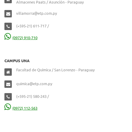
Almacenes Paats / Asunción - Paraguay
villamorra@etp.com.py
(+595-21) 611-717 /
(0972) 910-710
CAMPUS UNA
Facultad de Química / San Lorenzo - Paraguay
quimica@etp.com.py
(+595-21) 580-243 /
(0972) 112-563