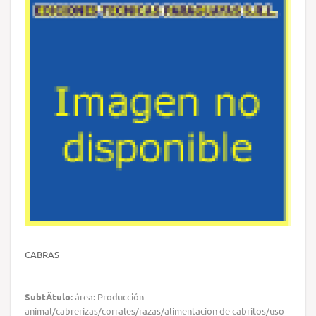
CABRAS
SubtÃ­tulo:
área: Producción
animal/cabrerizas/corrales/razas/alimentacion de cabritos/uso