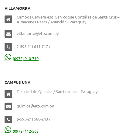
VILLAMORRA
Campos Cervera esq. San Roque González de Santa Cruz –
Almacenes Paats / Asunción - Paraguay
villamorra@etp.com.py
(+595-21) 611-717 /
(0972) 910-710
CAMPUS UNA
Facultad de Química / San Lorenzo - Paraguay
quimica@etp.com.py
(+595-21) 580-243 /
(0972) 112-563