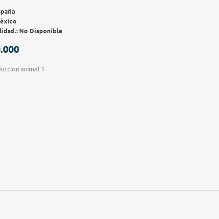
spaña
éxico
lidad.:
No Disponible
.000
uccion animal 1