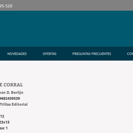
395-320
NOVEDADES
OFERTAS
PREGUNTAS FRECUENTES
CO
E CORRAL
an D. Berlijn
9682439339
Trillas Editorial
12
23x15
os:
1