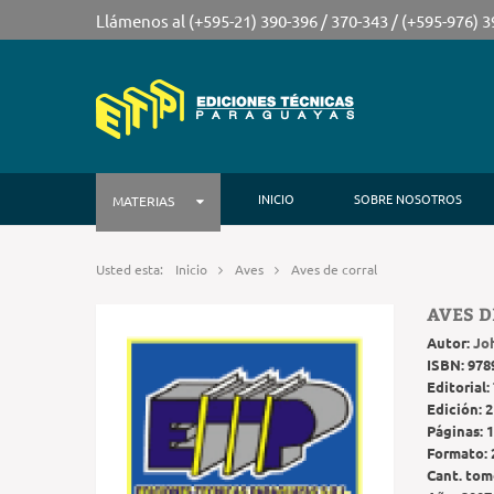
Llámenos al (+595-21) 390-396 / 370-343 / (+595-976) 
INICIO
SOBRE NOSOTROS
MATERIAS
Usted esta:
Inicio
Aves
Aves de corral
AVES D
Autor:
Joh
ISBN:
978
Editorial:
Edición:
2
Páginas:
1
Formato:
Cant. tom