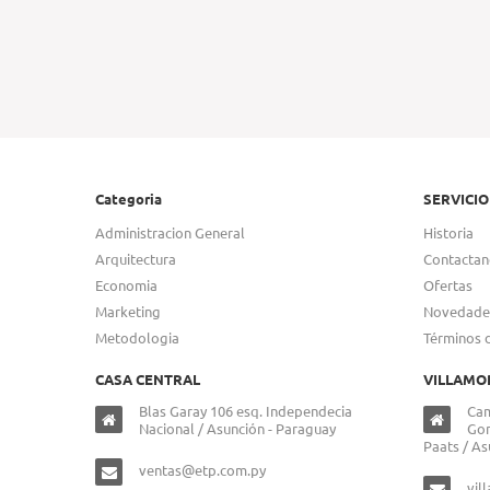
Categoria
SERVICIO
Administracion General
Historia
Arquitectura
Contactan
Economia
Ofertas
Marketing
Novedade
Metodologia
Términos 
CASA CENTRAL
VILLAMO
Blas Garay 106 esq. Independecia
Cam
Nacional / Asunción - Paraguay
Gon
Paats / As
ventas@etp.com.py
vil