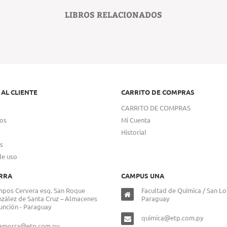
LIBROS RELACIONADOS
 AL CLIENTE
CARRITO DE COMPRAS
CARRITO DE COMPRAS
os
Mi Cuenta
Historial
s
de uso
RRA
CAMPUS UNA
pos Cervera esq. San Roque
Facultad de Química / San Lo
zález de Santa Cruz – Almacenes
Paraguay
unción - Paraguay
quimica@etp.com.py
lamorra@etp.com.py