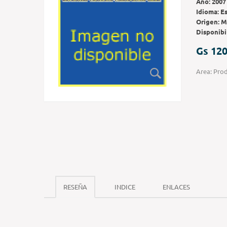
Año:
2007
Idioma:
E
Origen:
M
Disponibi
Gs 120
Area: Prod
RESEÑA
INDICE
ENLACES