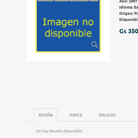
Año:
2007
Idioma:
E
Origen:
P
Disponibi
Gs 350
RESEÑA
INDICE
ENLACES
No hay Reseña disponible