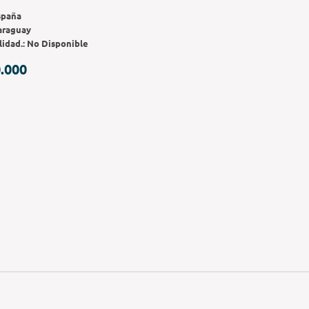
spaña
araguay
lidad.:
No Disponible
.000