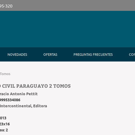
395-320
NOVEDADES
OFERTAS
PREGUNTAS FRECUENTES
CO
 Tomos
 CIVIL PARAGUAYO 2 TOMOS
racio Antonio Pettit
9995334086
Intercontinental, Editora
013
23x16
os:
2