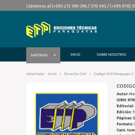
Llámenos al (+595-21) 390-396 / 370-343 / (+595-976) 
INICIO
SOBRE NOSOTROS
MATERIAS
Usted esta:
Inicio
Derecho Civil
Codigo Civil Paraguayo 2
CODIGO
Autor:
Ho
ISBN:
978
Editorial:
Edición:
1
Páginas:
2
Formato:
Cant. tom