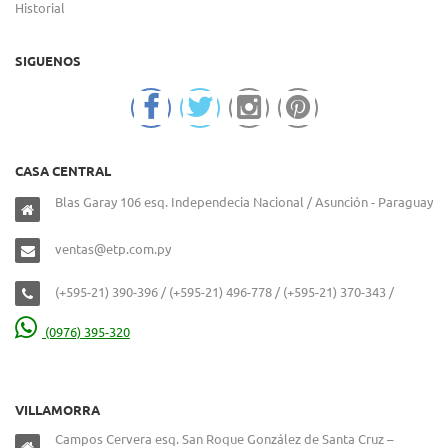
Historial
SIGUENOS
CASA CENTRAL
Blas Garay 106 esq. Independecia Nacional / Asunción - Paraguay
ventas@etp.com.py
(+595-21) 390-396 / (+595-21) 496-778 / (+595-21) 370-343 /
(0976) 395-320
VILLAMORRA
Campos Cervera esq. San Roque González de Santa Cruz –