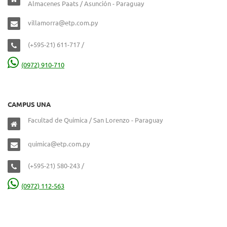
Almacenes Paats / Asunción - Paraguay
villamorra@etp.com.py
(+595-21) 611-717 /
(0972) 910-710
CAMPUS UNA
Facultad de Química / San Lorenzo - Paraguay
quimica@etp.com.py
(+595-21) 580-243 /
(0972) 112-563