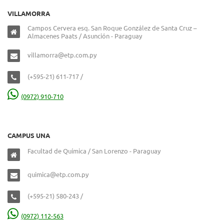
VILLAMORRA
Campos Cervera esq. San Roque González de Santa Cruz –
Almacenes Paats / Asunción - Paraguay
villamorra@etp.com.py
(+595-21) 611-717 /
(0972) 910-710
CAMPUS UNA
Facultad de Química / San Lorenzo - Paraguay
quimica@etp.com.py
(+595-21) 580-243 /
(0972) 112-563