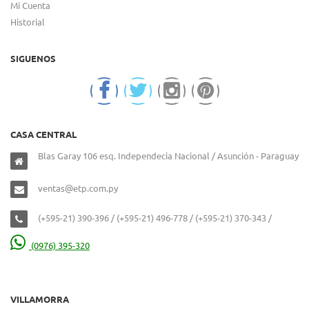
Mi Cuenta
Historial
SIGUENOS
CASA CENTRAL
Blas Garay 106 esq. Independecia Nacional / Asunción - Paraguay
ventas@etp.com.py
(+595-21) 390-396 / (+595-21) 496-778 / (+595-21) 370-343 /
(0976) 395-320
VILLAMORRA