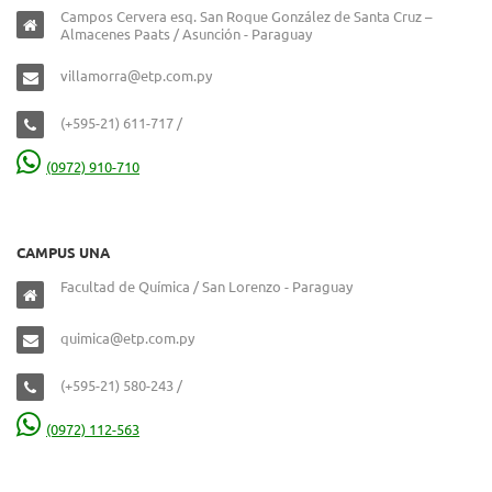
Campos Cervera esq. San Roque González de Santa Cruz –
Almacenes Paats / Asunción - Paraguay
villamorra@etp.com.py
(+595-21) 611-717 /
(0972) 910-710
CAMPUS UNA
Facultad de Química / San Lorenzo - Paraguay
quimica@etp.com.py
(+595-21) 580-243 /
(0972) 112-563