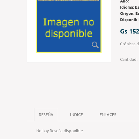
Año:
Idioma:
E
Origen:
E
Disponibi
Gs 152
Crónicas d
Cantidad:
RESEÑA
INDICE
ENLACES
No hay Reseña disponible