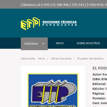
Llámenos al (+595-21) 390-396 / 370-343 / (+595-976) 
INICIO
SOBRE NOSOTROS
MATERIAS
Usted esta:
Inicio
Obras Literarias
El poder del destino
EL POD
Autor:
Ra
ISBN:
978
Editorial:
Edición:
1
Páginas:
Formato:
Cant. tom