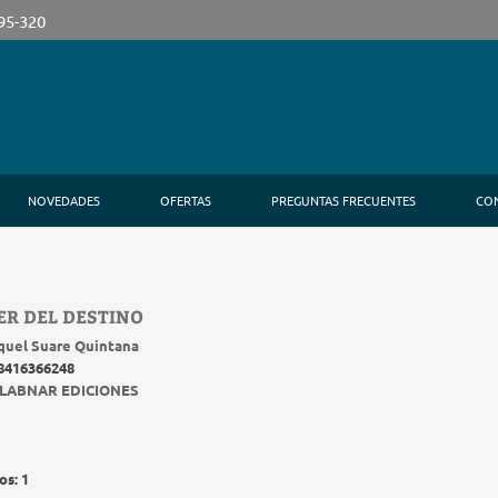
395-320
NOVEDADES
OFERTAS
PREGUNTAS FRECUENTES
CO
ER DEL DESTINO
quel Suare Quintana
8416366248
LABNAR EDICIONES
os:
1