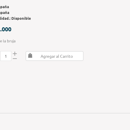
spaña
spaña
lidad.:
Disponible
.000
e la bruja
Agregar al Carrito