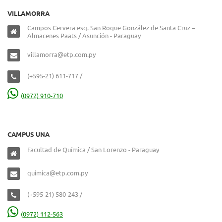
VILLAMORRA
Campos Cervera esq. San Roque González de Santa Cruz –
Almacenes Paats / Asunción - Paraguay
villamorra@etp.com.py
(+595-21) 611-717 /
(0972) 910-710
CAMPUS UNA
Facultad de Química / San Lorenzo - Paraguay
quimica@etp.com.py
(+595-21) 580-243 /
(0972) 112-563