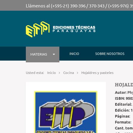
Llámenos al (+595-21) 390-396 / 370-343 / (+595-976) 
INICIO
SOBRE NOSOTROS
MATERIAS
Usted esta:
Inicio
Cocina
Hojaldres y pasteles
HOJALD
Autor:
Ph
ISBN:
950
Editorial:
Edición:
1
Páginas:
Formato:
Cant. tom