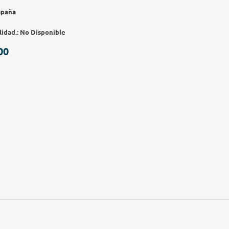
spaña
lidad.:
No Disponible
00