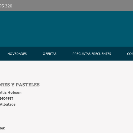
395-320
NOVEDADES
OFERTAS
PREGUNTAS FRECUENTES
CO
RES Y PASTELES
yllis Hobson
2404971
Albatros
os: