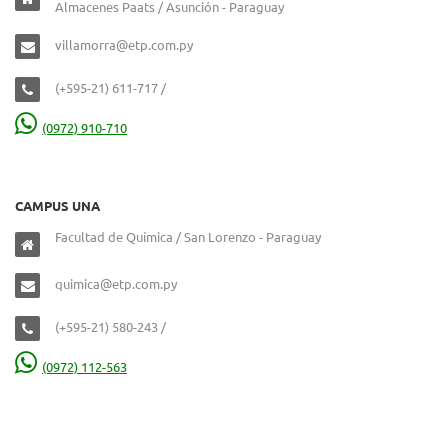
Almacenes Paats / Asunción - Paraguay
villamorra@etp.com.py
(+595-21) 611-717 /
(0972) 910-710
CAMPUS UNA
Facultad de Química / San Lorenzo - Paraguay
quimica@etp.com.py
(+595-21) 580-243 /
(0972) 112-563