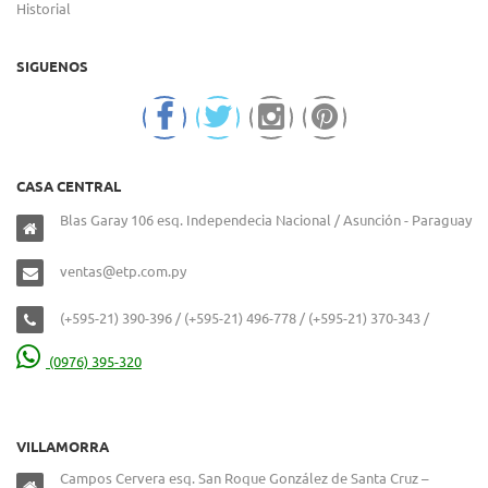
Historial
SIGUENOS
CASA CENTRAL
Blas Garay 106 esq. Independecia Nacional / Asunción - Paraguay
ventas@etp.com.py
(+595-21) 390-396 / (+595-21) 496-778 / (+595-21) 370-343 /
(0976) 395-320
VILLAMORRA
Campos Cervera esq. San Roque González de Santa Cruz –