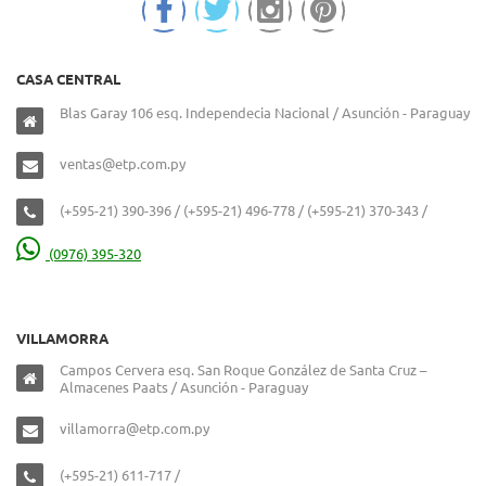
CASA CENTRAL
Blas Garay 106 esq. Independecia Nacional / Asunción - Paraguay
ventas@etp.com.py
(+595-21) 390-396 / (+595-21) 496-778 / (+595-21) 370-343 /
(0976) 395-320
VILLAMORRA
Campos Cervera esq. San Roque González de Santa Cruz –
Almacenes Paats / Asunción - Paraguay
villamorra@etp.com.py
(+595-21) 611-717 /