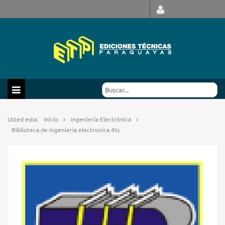
Usted esta:
Inicio
Ingeniería Electrónica
Biblioteca de ingenieria electronica 4ts