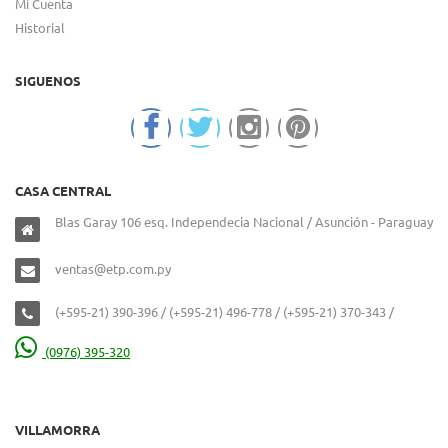
Mi Cuenta
Historial
SIGUENOS
CASA CENTRAL
Blas Garay 106 esq. Independecia Nacional / Asunción - Paraguay
ventas@etp.com.py
(+595-21) 390-396 / (+595-21) 496-778 / (+595-21) 370-343 /
(0976) 395-320
VILLAMORRA