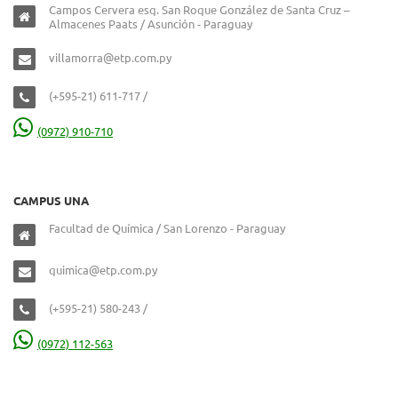
Campos Cervera esq. San Roque González de Santa Cruz –
Almacenes Paats / Asunción - Paraguay
villamorra@etp.com.py
(+595-21) 611-717 /
(0972) 910-710
CAMPUS UNA
Facultad de Química / San Lorenzo - Paraguay
quimica@etp.com.py
(+595-21) 580-243 /
(0972) 112-563