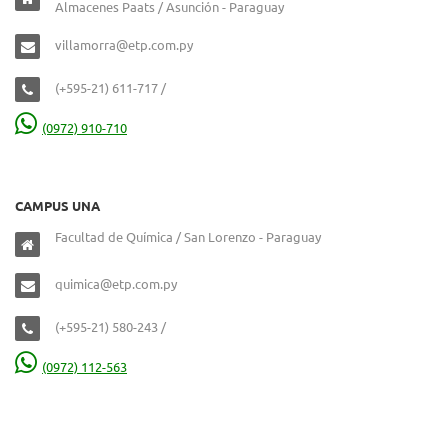
Almacenes Paats / Asunción - Paraguay
villamorra@etp.com.py
(+595-21) 611-717 /
(0972) 910-710
CAMPUS UNA
Facultad de Química / San Lorenzo - Paraguay
quimica@etp.com.py
(+595-21) 580-243 /
(0972) 112-563