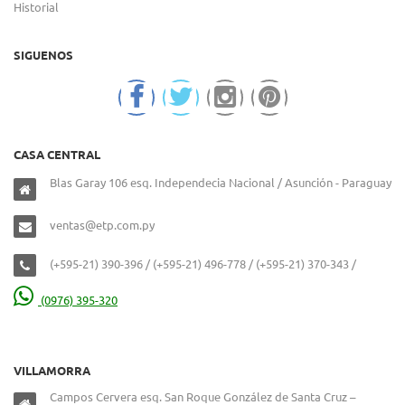
Historial
SIGUENOS
CASA CENTRAL
Blas Garay 106 esq. Independecia Nacional / Asunción - Paraguay
ventas@etp.com.py
(+595-21) 390-396 / (+595-21) 496-778 / (+595-21) 370-343 /
(0976) 395-320
VILLAMORRA
Campos Cervera esq. San Roque González de Santa Cruz –