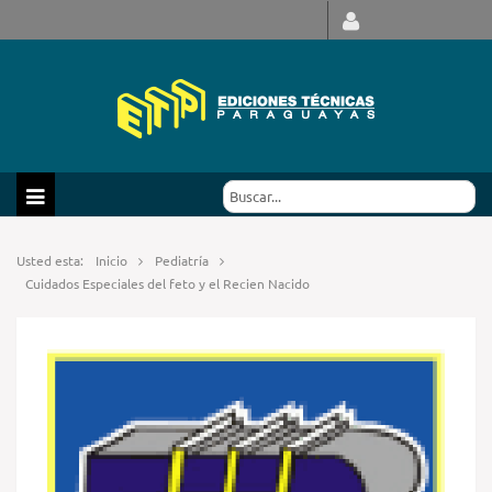
Usted esta:
Inicio
Pediatría
Cuidados Especiales del feto y el Recien Nacido