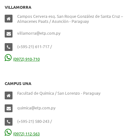
VILLAMORRA
Campos Cervera esq. San Roque González de Santa Cruz –
Almacenes Paats / Asunción - Paraguay
villamorra@etp.com.py
(+595-21) 611-717 /
(0972) 910-710
CAMPUS UNA
Facultad de Química / San Lorenzo - Paraguay
quimica@etp.com.py
(+595-21) 580-243 /
(0972) 112-563