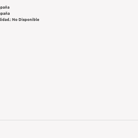
spaña
spaña
lidad.:
No Disponible