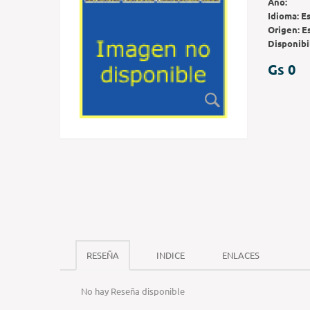
Año:
Idioma:
E
Origen:
E
Disponibi
Gs 0
RESEÑA
INDICE
ENLACES
No hay Reseña disponible