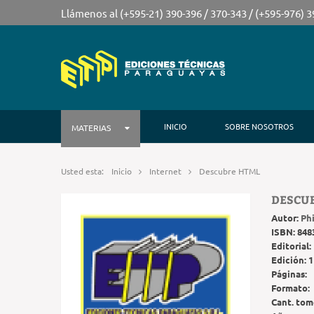
Llámenos al (+595-21) 390-396 / 370-343 / (+595-976) 
INICIO
SOBRE NOSOTROS
MATERIAS
Usted esta:
Inicio
Internet
Descubre HTML
DESCU
Autor:
Phi
ISBN:
848
Editorial:
Edición:
1
Páginas:
Formato:
Cant. tom