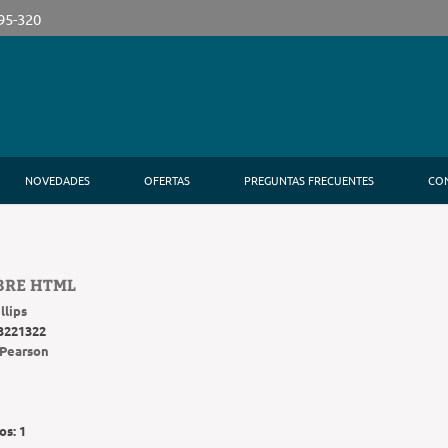
395-320
NOVEDADES
OFERTAS
PREGUNTAS FRECUENTES
CO
BRE HTML
llips
3221322
Pearson
os:
1