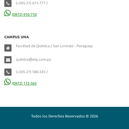
(+595-21) 611-717 /
(0972) 910-710
CAMPUS UNA
Facultad de Química / San Lorenzo - Paraguay
quimica@etp.com.py
(+595-21) 580-243 /
(0972) 112-563
Todos los Derechos Reservados © 2026