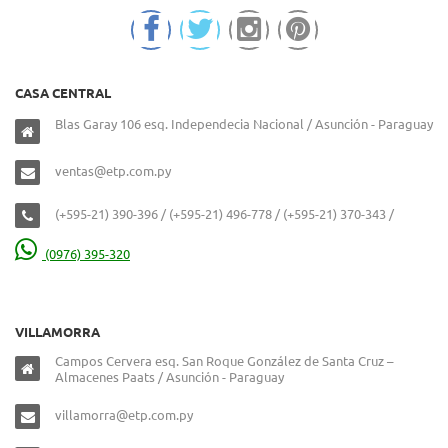
CASA CENTRAL
Blas Garay 106 esq. Independecia Nacional / Asunción - Paraguay
ventas@etp.com.py
(+595-21) 390-396 / (+595-21) 496-778 / (+595-21) 370-343 /
(0976) 395-320
VILLAMORRA
Campos Cervera esq. San Roque González de Santa Cruz –
Almacenes Paats / Asunción - Paraguay
villamorra@etp.com.py