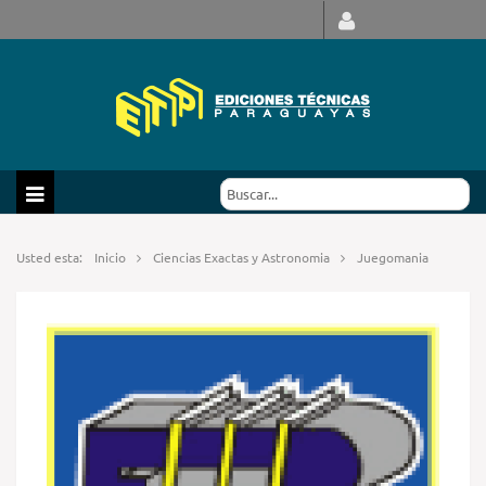
Usted esta:
Inicio
Ciencias Exactas y Astronomia
Juegomania