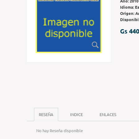
Año:
2010
Idioma:
E
Origen:
A
Disponibi
Gs 440
RESEÑA
INDICE
ENLACES
No hay Reseña disponible