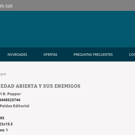
395-320
NOVEDADES
OFERTAS
PREGUNTAS FRECUENTES
CO
igos
IEDAD ABIERTA Y SUS ENEMIGOS
l R. Popper
8449323744
Paidos Editorial
93
22x15.5
os:
1