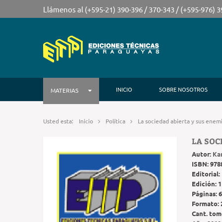
Llámenos al (+595-21) 390-396 / 370-343 / (+595-976) 
INICIO
SOBRE NOSOTROS
MATERIAS
Usted esta:
Inicio
Política
La sociedad abierta y sus enem
LA SOC
Autor:
Kar
ISBN:
978
Editorial:
Edición:
1
Páginas:
6
Formato:
Cant. tom