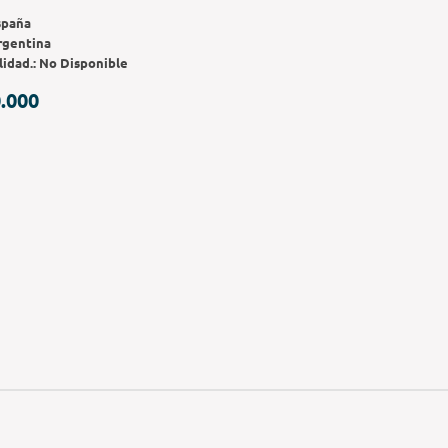
spaña
rgentina
lidad.:
No Disponible
.000