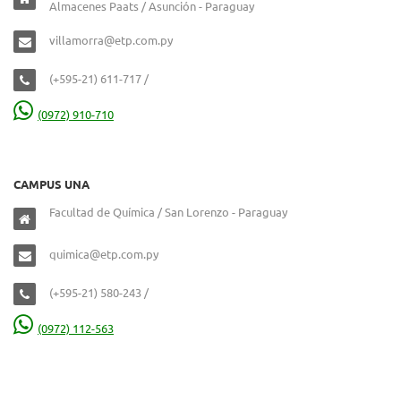
Almacenes Paats / Asunción - Paraguay
villamorra@etp.com.py
(+595-21) 611-717 /
(0972) 910-710
CAMPUS UNA
Facultad de Química / San Lorenzo - Paraguay
quimica@etp.com.py
(+595-21) 580-243 /
(0972) 112-563