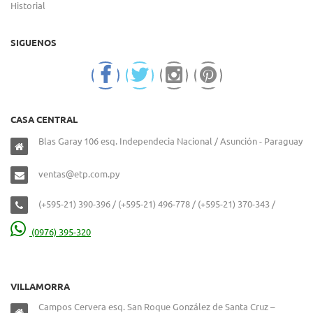
Historial
SIGUENOS
CASA CENTRAL
Blas Garay 106 esq. Independecia Nacional / Asunción - Paraguay
ventas@etp.com.py
(+595-21) 390-396 / (+595-21) 496-778 / (+595-21) 370-343 /
(0976) 395-320
VILLAMORRA
Campos Cervera esq. San Roque González de Santa Cruz –