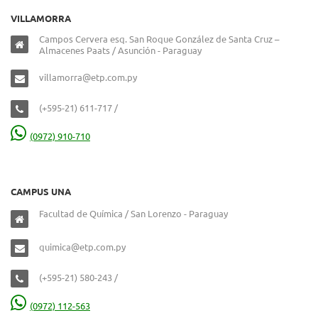
VILLAMORRA
Campos Cervera esq. San Roque González de Santa Cruz –
Almacenes Paats / Asunción - Paraguay
villamorra@etp.com.py
(+595-21) 611-717 /
(0972) 910-710
CAMPUS UNA
Facultad de Química / San Lorenzo - Paraguay
quimica@etp.com.py
(+595-21) 580-243 /
(0972) 112-563