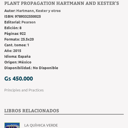
PLANT PROPAGATION HARTMANN AND KESTER'S
Autor:
Hartmann, Kester y otros
ISBN:
9789332550025
Editorial:
Pearson
Edición:
8
Páginas:
922
Formato:
25.5x20
Cant. tomos:
1
Año:
2015
Idioma:
España
Origen:
México
Disponibilidad.:
No Disponible
Gs 450.000
Principles and Practices
LIBROS RELACIONADOS
LA QUÍMICA VERDE