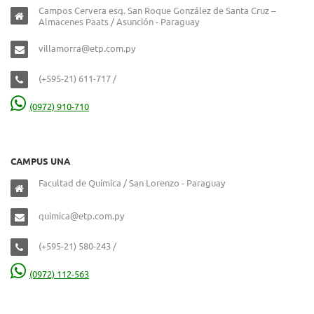
Campos Cervera esq. San Roque González de Santa Cruz –
Almacenes Paats / Asunción - Paraguay
villamorra@etp.com.py
(+595-21) 611-717 /
(0972) 910-710
CAMPUS UNA
Facultad de Química / San Lorenzo - Paraguay
quimica@etp.com.py
(+595-21) 580-243 /
(0972) 112-563