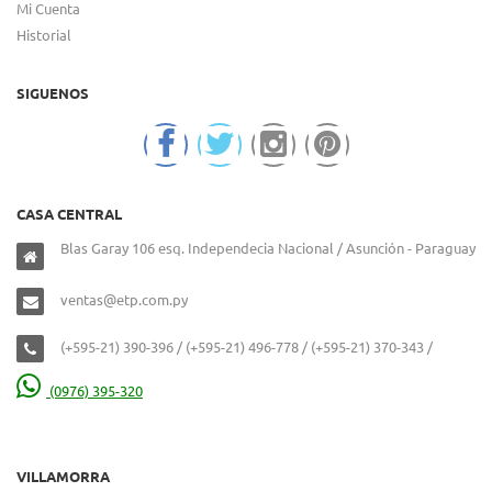
Mi Cuenta
Historial
SIGUENOS
CASA CENTRAL
Blas Garay 106 esq. Independecia Nacional / Asunción - Paraguay
ventas@etp.com.py
(+595-21) 390-396 / (+595-21) 496-778 / (+595-21) 370-343 /
(0976) 395-320
VILLAMORRA