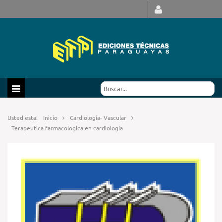
Usted esta:
Inicio
Cardiología- Vascular
Terapeutica farmacologica en cardiologia