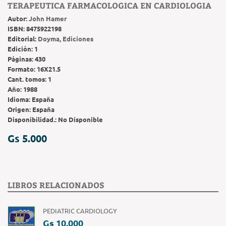
TERAPEUTICA FARMACOLOGICA EN CARDIOLOGIA
Autor:
John Hamer
ISBN:
8475922198
Editorial:
Doyma, Ediciones
Edición:
1
Páginas:
430
Formato:
16X21.5
Cant. tomos:
1
Año:
1988
Idioma:
España
Origen:
España
Disponibilidad.:
No Disponible
Gs 5.000
LIBROS RELACIONADOS
PEDIATRIC CARDIOLOGY
Gs 10.000