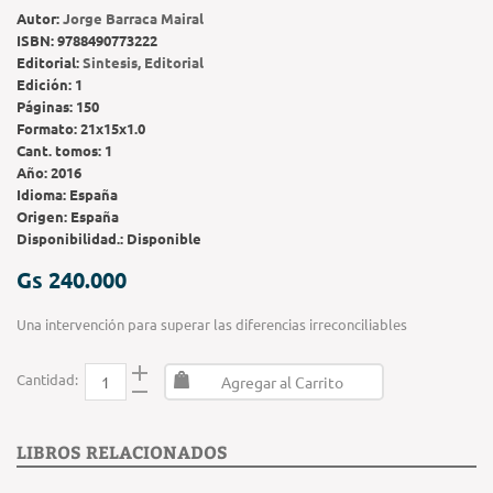
Autor:
Jorge Barraca Mairal
ISBN:
9788490773222
Editorial:
Sintesis, Editorial
Edición:
1
Páginas:
150
Formato:
21x15x1.0
Cant. tomos:
1
Año:
2016
Idioma:
España
Origen:
España
Disponibilidad.:
Disponible
Gs 240.000
Una intervención para superar las diferencias irreconciliables
Cantidad:
Agregar al Carrito
LIBROS RELACIONADOS