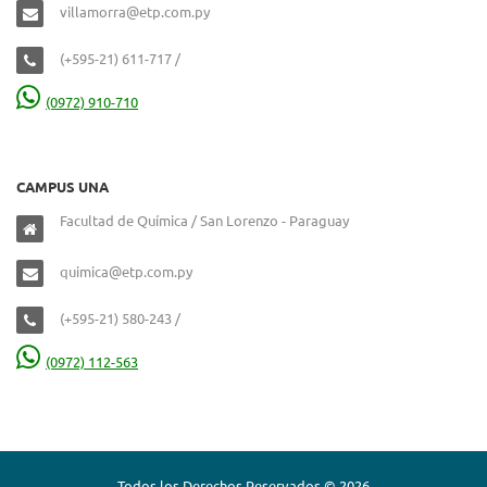
villamorra@etp.com.py
(+595-21) 611-717 /
(0972) 910-710
CAMPUS UNA
Facultad de Química / San Lorenzo - Paraguay
quimica@etp.com.py
(+595-21) 580-243 /
(0972) 112-563
Todos los Derechos Reservados © 2026