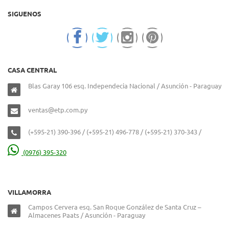
SIGUENOS
CASA CENTRAL
Blas Garay 106 esq. Independecia Nacional / Asunción - Paraguay
ventas@etp.com.py
(+595-21) 390-396 / (+595-21) 496-778 / (+595-21) 370-343 /
(0976) 395-320
VILLAMORRA
Campos Cervera esq. San Roque González de Santa Cruz –
Almacenes Paats / Asunción - Paraguay