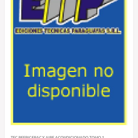
TEC.REFRIGERAC.Y AIRE ACONDICIONADO TOMO 1