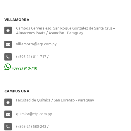
VILLAMORRA
Campos Cervera esq. San Roque González de Santa Cruz –
Almacenes Paats / Asunción - Paraguay
villamorra@etp.com.py
(+595-21) 611-717 /
(0972) 910-710
CAMPUS UNA
Facultad de Química / San Lorenzo - Paraguay
quimica@etp.com.py
(+595-21) 580-243 /