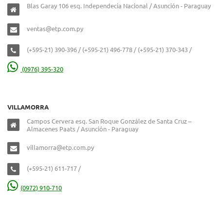
Blas Garay 106 esq. Independecia Nacional / Asunción - Paraguay
ventas@etp.com.py
(+595-21) 390-396 / (+595-21) 496-778 / (+595-21) 370-343 /
(0976) 395-320
VILLAMORRA
Campos Cervera esq. San Roque González de Santa Cruz –
Almacenes Paats / Asunción - Paraguay
villamorra@etp.com.py
(+595-21) 611-717 /
(0972) 910-710