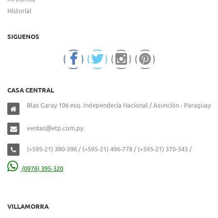
Historial
SIGUENOS
CASA CENTRAL
Blas Garay 106 esq. Independecia Nacional / Asunción - Paraguay
ventas@etp.com.py
(+595-21) 390-396 / (+595-21) 496-778 / (+595-21) 370-343 /
(0976) 395-320
VILLAMORRA