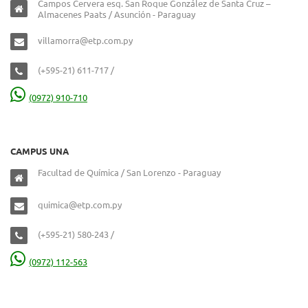
Campos Cervera esq. San Roque González de Santa Cruz –
Almacenes Paats / Asunción - Paraguay
villamorra@etp.com.py
(+595-21) 611-717 /
(0972) 910-710
CAMPUS UNA
Facultad de Química / San Lorenzo - Paraguay
quimica@etp.com.py
(+595-21) 580-243 /
(0972) 112-563