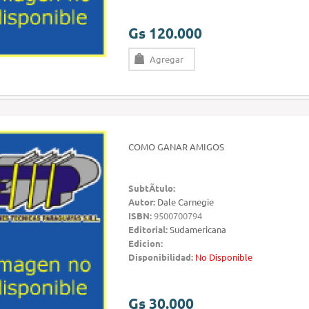
Gs 120.000
Agregar
COMO GANAR AMIGOS
SubtÃ­tulo:
Autor:
Dale Carnegie
ISBN:
9500700794
Editorial:
Sudamericana
Edicion:
Disponibilidad:
No Disponible
Gs 30.000