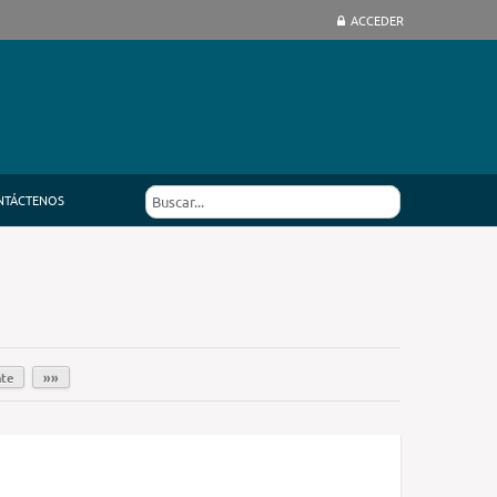
ACCEDER
NTÁCTENOS
nte
»»