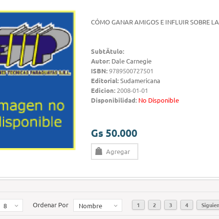
CÓMO GANAR AMIGOS E INFLUIR SOBRE LA
SubtÃ­tulo:
Autor:
Dale Carnegie
ISBN:
9789500727501
Editorial:
Sudamericana
Edicion:
2008-01-01
Disponibilidad:
No Disponible
Gs 50.000
Agregar
Ordenar Por
1
2
3
4
Siguie
8
Nombre