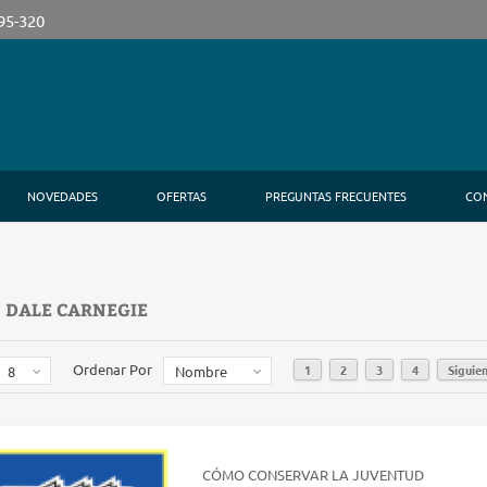
395-320
NOVEDADES
OFERTAS
PREGUNTAS FRECUENTES
CO
 DALE CARNEGIE
Ordenar Por
1
2
3
4
Siguie
8
Nombre
CÓMO CONSERVAR LA JUVENTUD