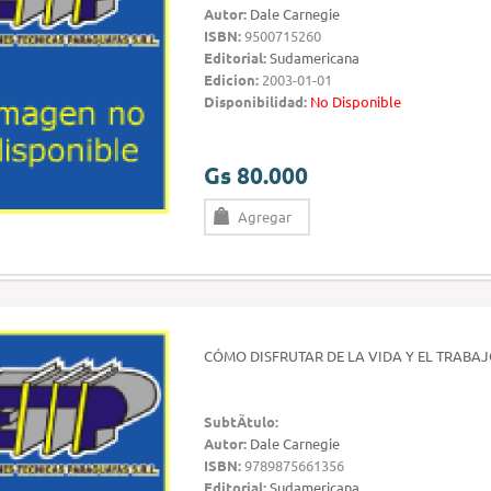
Autor:
Dale Carnegie
ISBN:
9500715260
Editorial:
Sudamericana
Edicion:
2003-01-01
Disponibilidad:
No Disponible
Gs 80.000
Agregar
CÓMO DISFRUTAR DE LA VIDA Y EL TRABA
SubtÃ­tulo:
Autor:
Dale Carnegie
ISBN:
9789875661356
Editorial:
Sudamericana