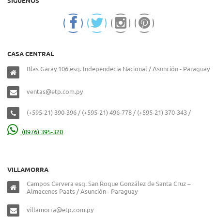
SIGUENOS
CASA CENTRAL
Blas Garay 106 esq. Independecia Nacional / Asunción - Paraguay
ventas@etp.com.py
(+595-21) 390-396 / (+595-21) 496-778 / (+595-21) 370-343 /
(0976) 395-320
VILLAMORRA
Campos Cervera esq. San Roque González de Santa Cruz –
Almacenes Paats / Asunción - Paraguay
villamorra@etp.com.py