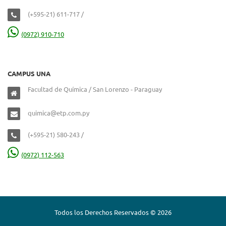
(+595-21) 611-717 /
(0972) 910-710
CAMPUS UNA
Facultad de Química / San Lorenzo - Paraguay
quimica@etp.com.py
(+595-21) 580-243 /
(0972) 112-563
Todos los Derechos Reservados © 2026