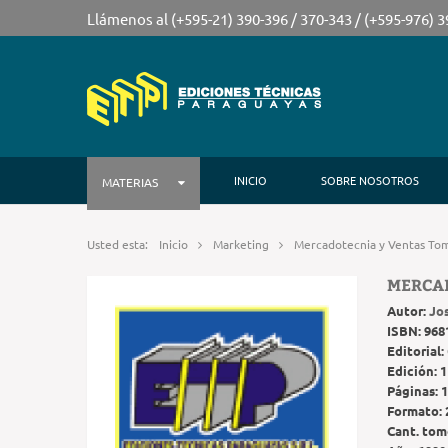
Llámenos al (+595-21) 390-396 / 370-343 / (+595-976) 
INICIO
SOBRE NOSOTROS
MATERIAS
Usted esta:
Inicio
Marketing
Mercadotecnia y Ventas To
MERCA
Autor:
Jo
ISBN:
968
Editorial:
Edición:
1
Páginas:
1
Formato:
Cant. tom