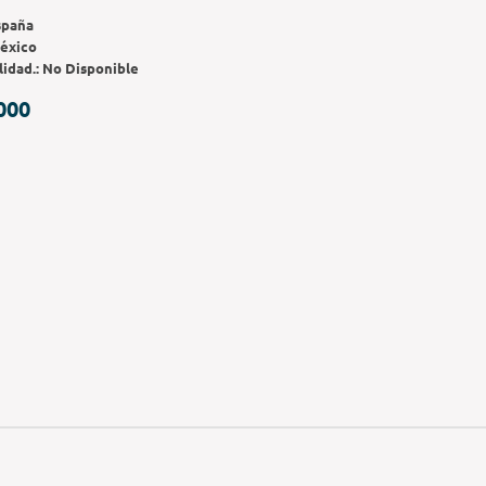
spaña
éxico
lidad.:
No Disponible
000