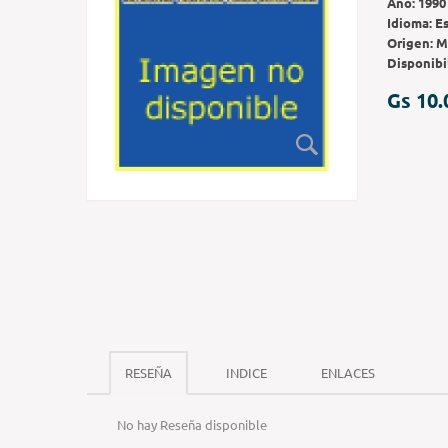
Año:
1990
Idioma:
E
Origen:
M
Disponibi
Gs 10.
RESEÑA
INDICE
ENLACES
No hay Reseña disponible