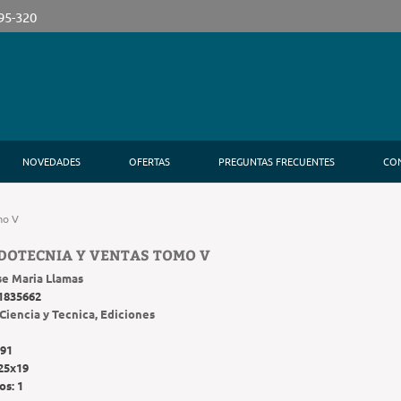
395-320
NOVEDADES
OFERTAS
PREGUNTAS FRECUENTES
CO
mo V
DOTECNIA Y VENTAS TOMO V
se Maria Llamas
1835662
Ciencia y Tecnica, Ediciones
91
25x19
os:
1